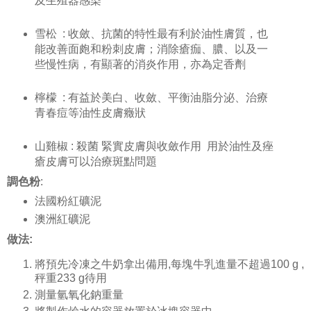
及生殖器感染
雪松 : 收斂、抗菌的特性最有利於油性膚質，也
能改善面皰和粉刺皮膚；消除瘡痂、膿、以及一
些慢性病，有顯著的消炎作用，亦為定香劑
檸檬 : 有益於美白、收斂、平衡油脂分泌、治療
青春痘等油性皮膚癥狀
山雞椒 : 殺菌 緊實皮膚與收斂作用 用於油性及痤
瘡皮膚可以治療斑點問題
調色粉
:
法國粉紅礦泥
澳洲紅礦泥
做法
:
將預先冷凍之牛奶拿出備用,每塊牛乳進量不超過100 g ,
秤重233 g待用
測量氫氧化鈉重量