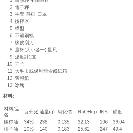
耐熱杯 不鏽鋼鍋
電子秤
手套 圍裙 口罩
攪拌器
模型
不鏽鋼筷
橡皮刮刀
量杯(大小各一) 量尺
溫度計2支
刀子
大毛巾或保利龍盒或紙箱
舊報紙
冰塊
材料
:
材料/品
百分比
油量(g)
皂化價
NaOH(g)
INS
硬度
名
橄欖油
34%
238
0.135
32.13
106
36.04
椰子油
20%
140
0.183
25.62
247
49.4