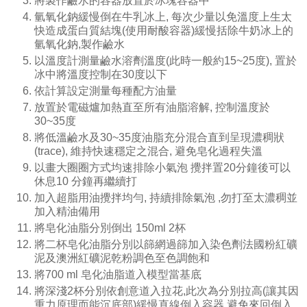
將製作鹼水的容器放置於冰塊容器中
氫氧化鈉緩慢倒在牛乳冰上, 每次少量以免溫度上生太
快造成蛋白質結塊(使用耐酸容器)緩慢括除牛奶冰上的
氫氧化鈉,製作鹼水
以溫度計測量鹼水溶劑溫度(此時一般約15~25度), 置於
冰中將溫度控制在30度以下
依計算設定測量每種配方油量
放置於電磁爐加熱直至所有油脂溶解, 控制溫度於
30~35度
將低溫鹼水及30~35度油脂充分混合直到呈現濃稠狀
(trace), 維持快速穩定之混合, 避免皂化過程失溫
以畫大圈圈方式均速排除小氣泡 攪拌置20分鐘後可以
休息10 分鐘再繼續打
加入超脂用油攪拌均勻, 持續排除氣泡 ,勿打至太濃稠並
加入精油備用
將皂化油脂分別倒出 150ml 2杯
將二杯皂化油脂分別以篩網過篩加入染色劑法國粉紅礦
泥及澳洲紅礦泥乾粉調色至色調飽和
將700 ml 皂化油脂道入模型當基底
將深淺2杯分別依創意道入拉花,此次為分別拉高(讓其因
重力原理而能沉底部)緩慢直線倒入容器,避免來回倒入,