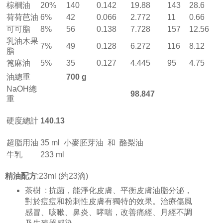
棕櫚油
20%
140
0.142
19.88
143
28.6
荷荷芭油
6%
42
0.066
2.772
11
0.66
可可脂
8%
56
0.138
7.728
157
12.56
乳油木果
7%
49
0.128
6.272
116
8.12
脂
篦麻油
5%
35
0.127
4.445
95
4.75
油總重
700 g
NaOH總
98.847
重
硬度總計
140.13
超脂用油
35 ml 小麥胚芽油 和 酪梨油
牛乳
233 ml
精油配方
:23ml (約23滴)
茶樹 : 抗菌，能淨化皮膚、平衡皮膚油脂分泌，
對於痘痘和粉刺性皮膚有獨特的效果。治療傷風
感冒、咳嗽、鼻炎、哮喘，改善痛經、月經不調