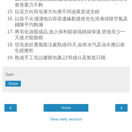
會使重力不夠
拉花方向與皂液方向應不同或垂直或交錯
以筷子尖淺淺地沿容器邊緣劃過使皂化溶液排除空氣及
鋪陳平均飽滿
將皂化油脂成品,放入保利龍箱或紙箱保溫 靜放至少一
天後才能脫模
切皂放於通風陰涼處熟成45天,如有水汽及油水應以衛
生紙擦乾
熟成手工皂以膠膜包裹,註明成分及製造日期
Sam
Share
‹
›
Home
View web version