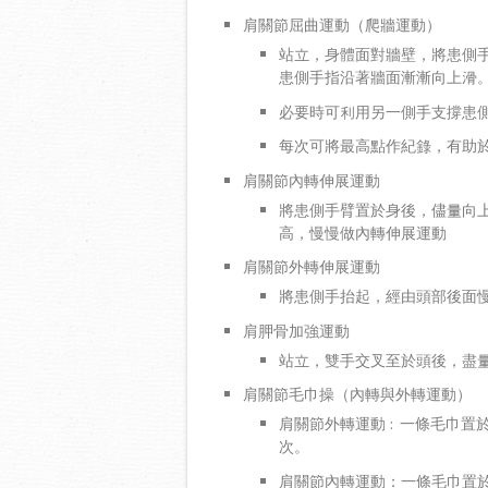
肩關節屈曲運動（爬牆運動）
站立，身體面對牆壁，將患側
患側手指沿著牆面漸漸向上滑
必要時可利用另一側手支撐患
每次可將最高點作紀錄，有助
肩關節內轉伸展運動
將患側手臂置於身後，儘量向
高，慢慢做內轉伸展運動
肩關節外轉伸展運動
將患側手抬起，經由頭部後面
肩胛骨加強運動
站立，雙手交叉至於頭後，盡
肩關節毛巾操（內轉與外轉運動）
肩關節外轉運動 : 一條毛巾
次。
肩關節內轉運動：一條毛巾置