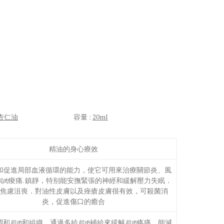
杏仁油
容量 :
20ml
精油的身心療效
和促進局部血液循環的能力，使它可用來治療關節炎、風
痠痛. 鎮靜，特别能安撫緊張的神經和緩解壓力失眠．
肌肉
焦慮沮喪．對油性皮膚以及痤瘡皮膚很有效，可殺菌消
炎，促進傷口的癒合
調和
和組織，通過多給
補給來緩解
疼痛。能減
肌肉
肌肉
肌肉