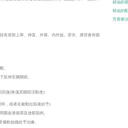
精油的
精油的
芳香療
括有肩部上舉、伸直、外展、內外旋。穿衣、搔背會有困
醒。
下延伸至腕關節。
回復(恢復其關節活動度):
重時，或者在被動拉筋後給予)
周圍血液循環及放鬆肌肉。
分受傷軟組織給予治療。