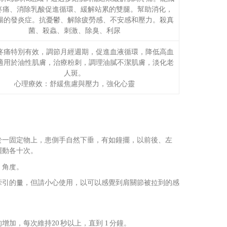
疼痛、消除乳酸促進循環、緩解站累的雙腿。幫助消化，
腸的發炎症。抗憂鬱、解除疲勞感、不安感和壓力。殺真
菌、殺蟲、刺激、除臭、利尿
疼痛特別有效，調節月經週期，促進血液循環，降低高血
適用於油性肌膚，治療粉刺，調理油膩不潔肌膚，淡化老
人斑。
心理療效：舒緩焦慮與壓力，強化心靈
於一固定物上，患側手自然下垂，有如鐘擺，以前後、左
擺動各十次。
、角度。
牽引的量，但請小心使用，以可以感覺到肩關節被拉到的感
加，每次維持20 秒以上，直到 1 分鐘。