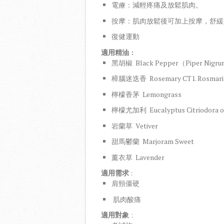
電療：減輕疼痛及放鬆肌肉。
按摩：肌肉放鬆後可加上按摩，舒緩
復健運動
適用精油
:
黑胡椒 Black Pepper（Piper Nigr
樟腦迷迭香 Rosemary CT1. Rosmarinus
檸檬香茅 Lemongrass
檸檬尤加利 Eucalyptus Citriodora or
岩蘭草 Vetiver
甜馬鬱蘭 Marjoram Sweet
薰衣草 Lavender
適用需求
:
肩頸僵硬
肌肉酸痛
適用對象
: