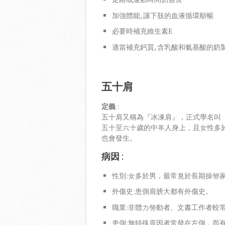
加強體能, 讓下肢的血液循環順暢
必要時補充維生素E
適當補充鈣質, 含乳酸和氨基酸的奶製
五十肩
定義
:
五十肩又稱為『冰凍肩』，正式學名叫
五十至六十歲的中年人身上，且女性多
也會發生。
病因
:
性別:女多於男，最常見於長期操勞
外傷史:患側肩膀大都有外傷史。
職業:非體力勞動者、文書工作者較
患側:無特殊原因者常發在左側，而