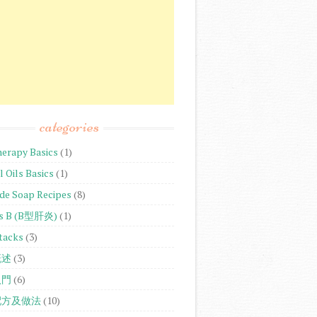
categories
erapy Basics
(1)
l Oils Basics
(1)
e Soap Recipes
(8)
is B (B型肝炎)
(1)
tacks
(3)
概述
(3)
入門
(6)
配方及做法
(10)