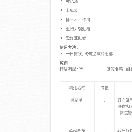
考試族
上班族
輪三班工作者
重體力勞動者
愛好運動者
使用方法
:
一日數次, 均勻塗抹於患部
範例
:
精油調配 :
2%
基質名稱 :
甜
精油名稱
滴數
岩蘭草
3
具有溫
溼症和
抗焦鬱
檸檬香茅
3
有助於