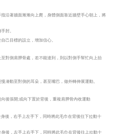
手指沿著牆面漸漸向上爬，身體側面靠近牆壁手心朝上，將
。
側手肘。
於自己目標的設立，增加信心。
上至對側肩胛骨處，若不能達到，則以對側手幫忙向上抬
慢慢滑動至對側的耳朵，甚至嘴巴，做外轉伸展運動。
量向後張開;或向下置於背後，重複肩胛骨內收運動
置於身後，右手上左手下，同時將此毛巾在背後往下拉動十
於身後，左手上右手下，同時將此毛巾在背後往上拉動十