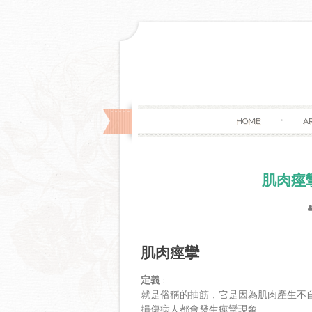
HOME
A
肌肉痙
肌肉
痙攣
定義
:
就是俗稱的抽筋，它是因為肌肉產生不自
損傷病人都會發生痙攣現象