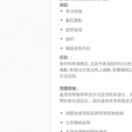
病因
:
寒冷刺激
劇烈運動
疲勞過度
缺鈣
睡眠姿勢不好
症狀 ：
發作時疼痛難忍, 尤其半夜抽筋時往往把
痛醒, 疼痛往往無法馬上緩解, 影響睡眠
生活品質。
照護措施
:
處理痙攣最簡單的方法是預防其發生，
攣的發生或惡化，因此避免有害刺激是
保暖勿使局部肌肉受寒刺激收縮
注意睡眠姿勢
走路或運動時間勿過長