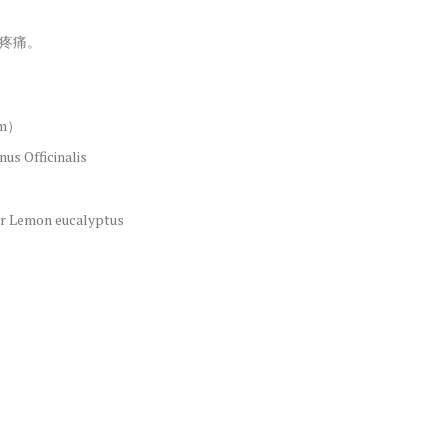
疼痛。
um）
 Officinalis
 Lemon eucalyptus