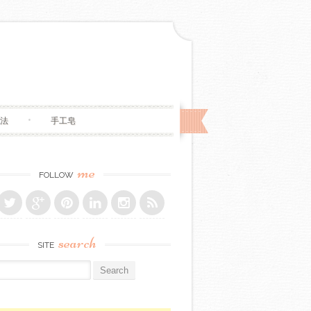
法
手工皂
me
FOLLOW
search
SITE
r: