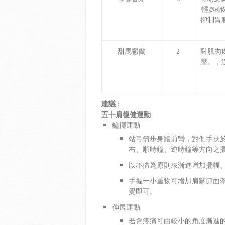
輕
肌肉
抑制胃
甜馬鬱蘭
2
對肌肉
壓。，
建議
:
五十肩復健運動
鐘擺運動
站弓箭步身體前彎，對側手扶
右、順時鐘、逆時鐘等方向之
以不痛為原則來漸進增加擺幅
手握一小重物可增加肩關節面
覺即可。
伸展運動
若會疼痛可由較小的角度漸進的增