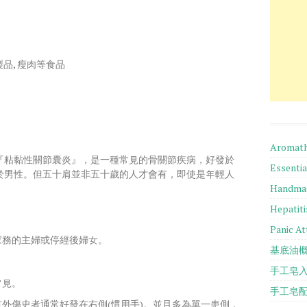
品, 瘦肉等食品
Aromath
『粘黏性關節囊炎』，是一種常見的骨關節疾病，好發於
Essentia
於男性。但五十肩並非五十歲的人才會有，即使是年輕人
Handmad
Hepatit
Panic At
家務的主婦或停經後婦女。
基底油
手工皂
常見。
手工皂
有外傷史者通常好發在右側(慣用手)。並且多為單一患側，